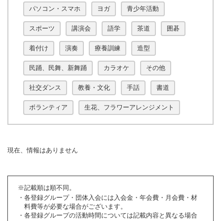
パソコン・スマホ
ヨガ
青少年活動
スポーツ
講演会
語学
茶道
囲碁
着付け
演奏
療養訓練
造型
民踊、民舞、新舞踊
カラオケ
その他
社交ダンス
教養・文化
手話
書道
ボランティア
生花、フラワーアレンジメント
現在、情報はありません
※記載順は順不同。
各登録グループ・団体入会には入会金・年会費・月会費・材
料費等が必要な場合がございます。
各登録グループの活動時間については記載内容と異なる場合