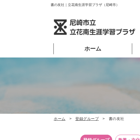
書の友社｜立花南生涯学習プラザ（尼崎市）
ホーム
ホーム
登録グループ
書の友社